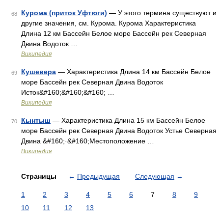
Курома (приток Уфтюги)
— У этого термина существуют и
68
другие значения, см. Курома. Курома Характеристика
Длина 12 км Бассейн Белое море Бассейн рек Северная
Двина Водоток …
Википедия
Кушевера
— Характеристика Длина 14 км Бассейн Белое
69
море Бассейн рек Северная Двина Водоток
Исток&#160;&#160;&#160; …
Википедия
Кынтыш
— Характеристика Длина 15 км Бассейн Белое
70
море Бассейн рек Северная Двина Водоток Устье Северная
Двина &#160;·&#160;Местоположение …
Википедия
Страницы
←
Предыдущая
Следующая
→
1
2
3
4
5
6
7
8
9
10
11
12
13