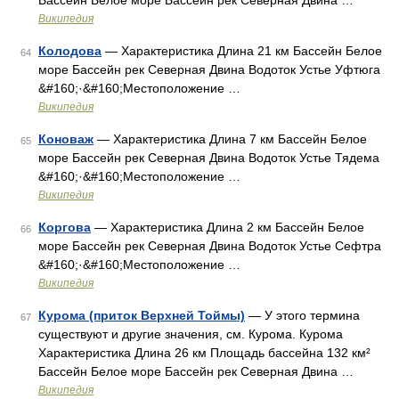
Бассейн Белое море Бассейн рек Северная Двина …
Википедия
Колодова
— Характеристика Длина 21 км Бассейн Белое
64
море Бассейн рек Северная Двина Водоток Устье Уфтюга
&#160;·&#160;Местоположение …
Википедия
Коноваж
— Характеристика Длина 7 км Бассейн Белое
65
море Бассейн рек Северная Двина Водоток Устье Тядема
&#160;·&#160;Местоположение …
Википедия
Коргова
— Характеристика Длина 2 км Бассейн Белое
66
море Бассейн рек Северная Двина Водоток Устье Сефтра
&#160;·&#160;Местоположение …
Википедия
Курома (приток Верхней Тоймы)
— У этого термина
67
существуют и другие значения, см. Курома. Курома
Характеристика Длина 26 км Площадь бассейна 132 км²
Бассейн Белое море Бассейн рек Северная Двина …
Википедия